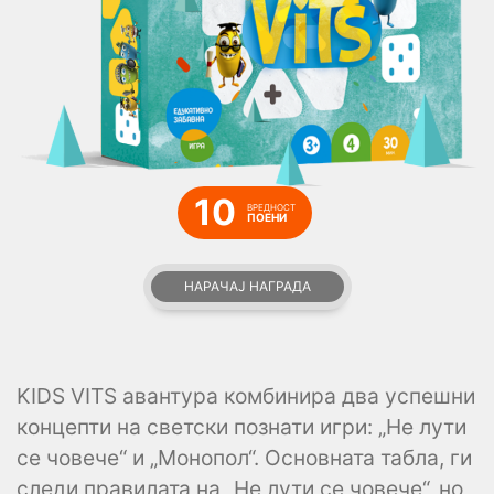
10
ВРЕДНОСТ
ПОЕНИ
НАРАЧАЈ НАГРАДА
KIDS VITS авантура комбинира два успешни
концепти на светски познати игри: „Не лути
се човече“ и „Монопол“. Основната табла, ги
следи правилата на „Не лути се човече“, но