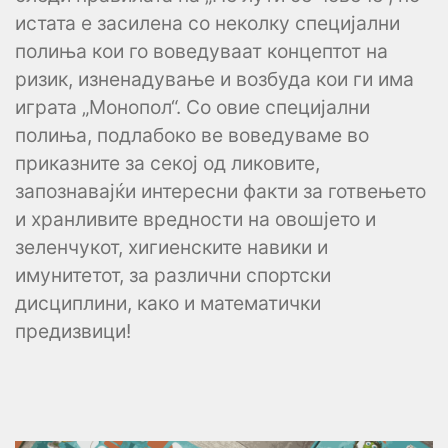
истата е засилена со неколку специјални
полиња кои го воведуваат концептот на
ризик, изненадување и возбуда кои ги има
играта „Монопол“. Со овие специјални
полиња, подлабоко ве воведуваме во
приказните за секој од ликовите,
запознавајќи интересни факти за готвењето
и хранливите вредности на овошјето и
зеленчукот, хигиенските навики и
имунитетот, за различни спортски
дисциплини, како и математички
предизвици!