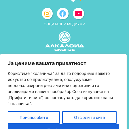
СОЦИЈАЛНИ МЕДИУМИ
Политика за приватност
Ја цениме вашата приватност
Правила и услови за користење
Kористиме "колачиња" за да го подобриме вашето
искуство со прелистување, опслужуваме
Политика за колачиња
персонализирани реклами или содржини и го
анализираме нашиот сообраќај. Со кликнување на
Правила за учество во програмата за
„Прифати ги сите“, се согласувате да користите наши
лојалност и политика за собирање поени
"колачиња".
Контактирајте нè
Приспособете
Отфрли ги сите