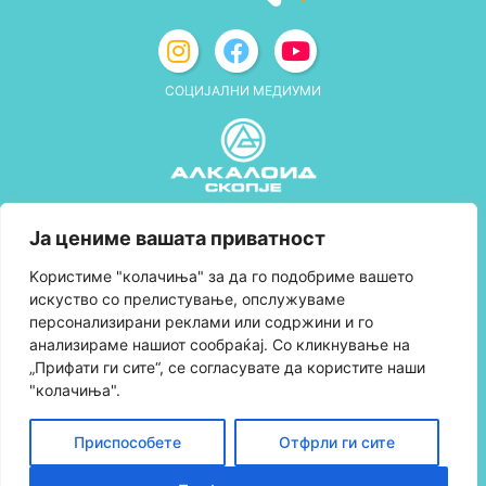
СОЦИЈАЛНИ МЕДИУМИ
Политика за приватност
Ја цениме вашата приватност
Правила и услови за користење
Kористиме "колачиња" за да го подобриме вашето
искуство со прелистување, опслужуваме
Политика за колачиња
персонализирани реклами или содржини и го
анализираме нашиот сообраќај. Со кликнување на
Правила за учество во програмата за
„Прифати ги сите“, се согласувате да користите наши
лојалност и политика за собирање поени
"колачиња".
Контактирајте нè
Приспособете
Отфрли ги сите