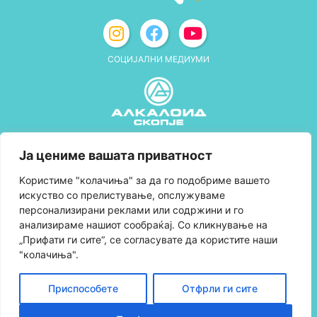
СОЦИЈАЛНИ МЕДИУМИ
Политика за приватност
Ја цениме вашата приватност
Правила и услови за користење
Kористиме "колачиња" за да го подобриме вашето
искуство со прелистување, опслужуваме
Политика за колачиња
персонализирани реклами или содржини и го
анализираме нашиот сообраќај. Со кликнување на
Правила за учество во програмата за
„Прифати ги сите“, се согласувате да користите наши
лојалност и политика за собирање поени
"колачиња".
Контактирајте нè
Приспособете
Отфрли ги сите