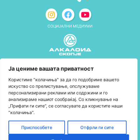
СОЦИЈАЛНИ МЕДИУМИ
Политика за приватност
Ја цениме вашата приватност
Правила и услови за користење
Kористиме "колачиња" за да го подобриме вашето
искуство со прелистување, опслужуваме
Политика за колачиња
персонализирани реклами или содржини и го
анализираме нашиот сообраќај. Со кликнување на
Правила за учество во програмата за
„Прифати ги сите“, се согласувате да користите наши
лојалност и политика за собирање поени
"колачиња".
Контактирајте нè
Приспособете
Отфрли ги сите