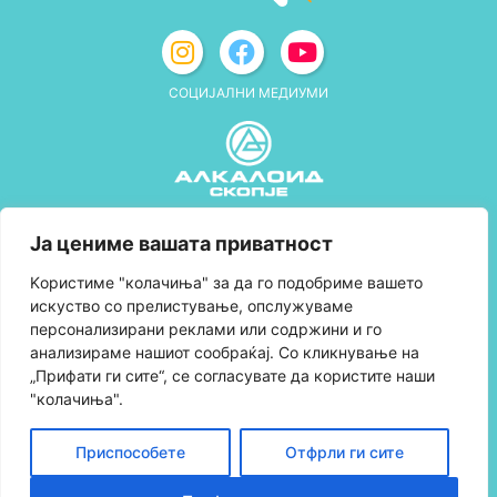
СОЦИЈАЛНИ МЕДИУМИ
Политика за приватност
Ја цениме вашата приватност
Правила и услови за користење
Kористиме "колачиња" за да го подобриме вашето
искуство со прелистување, опслужуваме
Политика за колачиња
персонализирани реклами или содржини и го
анализираме нашиот сообраќај. Со кликнување на
Правила за учество во програмата за
„Прифати ги сите“, се согласувате да користите наши
лојалност и политика за собирање поени
"колачиња".
Контактирајте нè
Приспособете
Отфрли ги сите