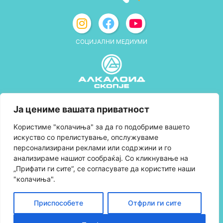
СОЦИЈАЛНИ МЕДИУМИ
Политика за приватност
Ја цениме вашата приватност
Правила и услови за користење
Kористиме "колачиња" за да го подобриме вашето
искуство со прелистување, опслужуваме
Политика за колачиња
персонализирани реклами или содржини и го
анализираме нашиот сообраќај. Со кликнување на
Правила за учество во програмата за
„Прифати ги сите“, се согласувате да користите наши
лојалност и политика за собирање поени
"колачиња".
Контактирајте нè
Приспособете
Отфрли ги сите