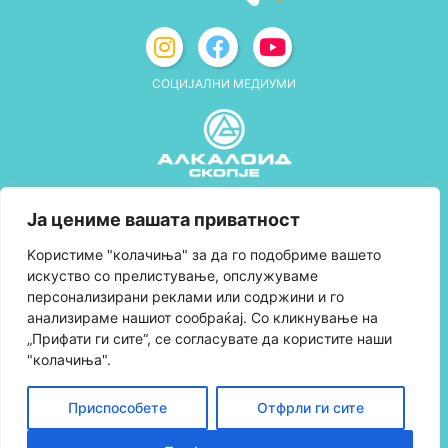
СОЦИЈАЛНИ МЕДИУМИ
Политика за приватност
Ја цениме вашата приватност
Правила и услови за користење
Kористиме "колачиња" за да го подобриме вашето
искуство со прелистување, опслужуваме
Политика за колачиња
персонализирани реклами или содржини и го
анализираме нашиот сообраќај. Со кликнување на
Правила за учество во програмата за
„Прифати ги сите“, се согласувате да користите наши
лојалност и политика за собирање поени
"колачиња".
Контактирајте нè
Приспособете
Отфрли ги сите