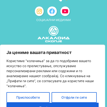
СОЦИЈАЛНИ МЕДИУМИ
Политика за приватност
Ја цениме вашата приватност
Правила и услови за користење
Kористиме "колачиња" за да го подобриме вашето
искуство со прелистување, опслужуваме
Политика за колачиња
персонализирани реклами или содржини и го
анализираме нашиот сообраќај. Со кликнување на
Правила за учество во програмата за
„Прифати ги сите“, се согласувате да користите наши
лојалност и политика за собирање поени
"колачиња".
Контактирајте нè
Приспособете
Отфрли ги сите