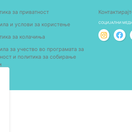
тика за приватност
Контактирајт
СОЦИЈАЛНИ МЕД
ила и услови за користење
тика за колачиња
ила за учество во програмата за
лност и политика за собирање
и