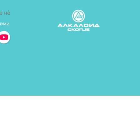
е нè
ИУМИ