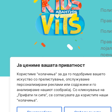
Поли
Прав
Поли
Прав
лоја
поен
Copyright © 2023 Alkaloid
Ја цениме вашата приватност
AD Skopje
Kористиме "колачиња" за да го подобриме вашето
искуство со прелистување, опслужуваме
персонализирани реклами или содржини и го
анализираме нашиот сообраќај. Со кликнување на
„Прифати ги сите“, се согласувате да користите наши
"колачиња".