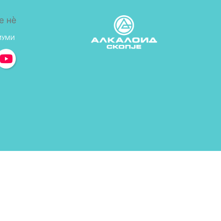
е нè
ИУМИ