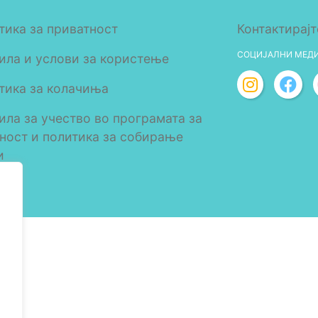
тика за приватност
Контактирајт
СОЦИЈАЛНИ МЕД
ила и услови за користење
тика за колачиња
ила за учество во програмата за
лност и политика за собирање
и