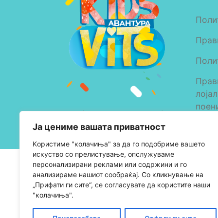
Поли
Прав
Поли
Прав
лоја
поен
Copyright © 2023 Alkaloid
Ја цениме вашата приватност
AD Skopje
Kористиме "колачиња" за да го подобриме вашето
искуство со прелистување, опслужуваме
персонализирани реклами или содржини и го
анализираме нашиот сообраќај. Со кликнување на
„Прифати ги сите“, се согласувате да користите наши
"колачиња".