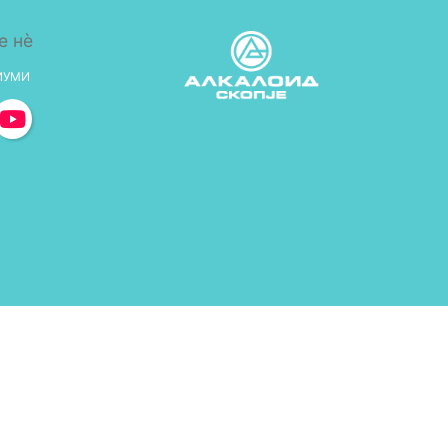
е нè
ИУМИ