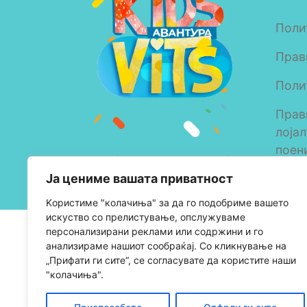
Поли
Прав
Поли
Прав
лоја
поен
Copyright © 2023 Alkaloid
Ја цениме вашата приватност
AD Skopje
Kористиме "колачиња" за да го подобриме вашето
искуство со прелистување, опслужуваме
персонализирани реклами или содржини и го
анализираме нашиот сообраќај. Со кликнување на
„Прифати ги сите“, се согласувате да користите наши
"колачиња".