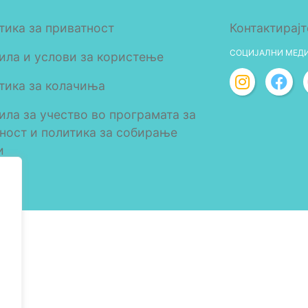
тика за приватност
Контактирајт
СОЦИЈАЛНИ МЕД
ила и услови за користење
тика за колачиња
ила за учество во програмата за
лност и политика за собирање
и