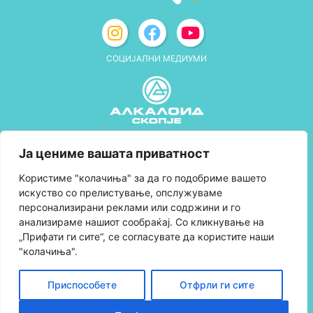
СОЦИЈАЛНИ МЕДИУМИ
Политика за приватност
Ја цениме вашата приватност
Правила и услови за користење
Kористиме "колачиња" за да го подобриме вашето
искуство со прелистување, опслужуваме
Политика за колачиња
персонализирани реклами или содржини и го
анализираме нашиот сообраќај. Со кликнување на
Правила за учество во програмата за
„Прифати ги сите“, се согласувате да користите наши
лојалност и политика за собирање поени
"колачиња".
Контактирајте нè
Приспособете
Отфрли ги сите