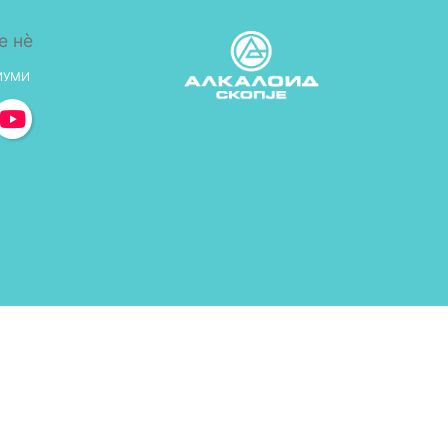
е нè
ИУМИ