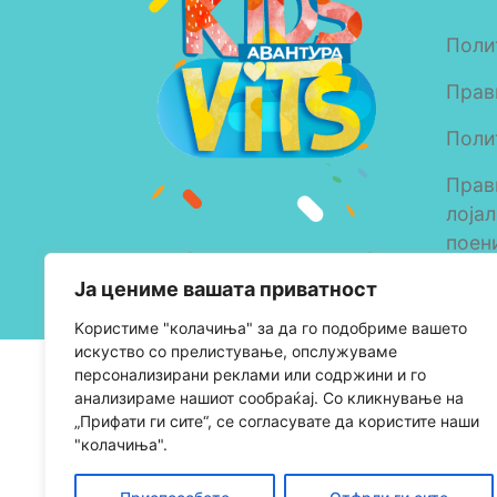
Поли
Прав
Поли
Прав
лоја
поен
Copyright © 2023 Alkaloid
Ја цениме вашата приватност
AD Skopje
Kористиме "колачиња" за да го подобриме вашето
искуство со прелистување, опслужуваме
персонализирани реклами или содржини и го
анализираме нашиот сообраќај. Со кликнување на
„Прифати ги сите“, се согласувате да користите наши
"колачиња".