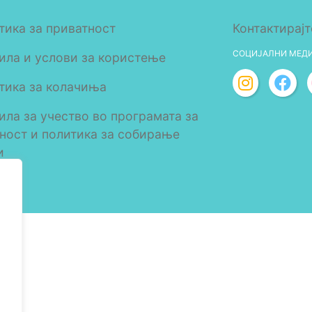
тика за приватност
Контактирајт
СОЦИЈАЛНИ МЕД
ила и услови за користење
тика за колачиња
ила за учество во програмата за
лност и политика за собирање
и