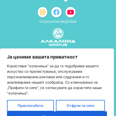
СОЦИЈАЛНИ МЕДИУМИ
Политика за приватност
Ја цениме вашата приватност
Правила и услови за користење
Kористиме "колачиња" за да го подобриме вашето
искуство со прелистување, опслужуваме
Политика за колачиња
персонализирани реклами или содржини и го
анализираме нашиот сообраќај. Со кликнување на
Правила за учество во програмата за
„Прифати ги сите“, се согласувате да користите наши
лојалност и политика за собирање поени
"колачиња".
Контактирајте нè
Приспособете
Отфрли ги сите