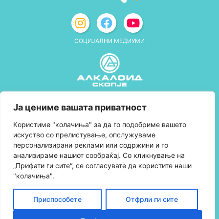
СОЦИЈАЛНИ МЕДИУМИ
Политика за приватност
Ја цениме вашата приватност
Правила и услови за користење
Kористиме "колачиња" за да го подобриме вашето
искуство со прелистување, опслужуваме
Политика за колачиња
персонализирани реклами или содржини и го
анализираме нашиот сообраќај. Со кликнување на
Правила за учество во програмата за
„Прифати ги сите“, се согласувате да користите наши
лојалност и политика за собирање поени
"колачиња".
Контактирајте нè
Приспособете
Отфрли ги сите