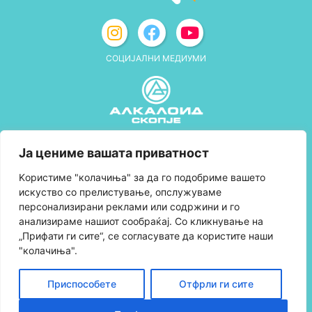
СОЦИЈАЛНИ МЕДИУМИ
Политика за приватност
Ја цениме вашата приватност
Правила и услови за користење
Kористиме "колачиња" за да го подобриме вашето
искуство со прелистување, опслужуваме
Политика за колачиња
персонализирани реклами или содржини и го
анализираме нашиот сообраќај. Со кликнување на
Правила за учество во програмата за
„Прифати ги сите“, се согласувате да користите наши
лојалност и политика за собирање поени
"колачиња".
Контактирајте нè
Приспособете
Отфрли ги сите