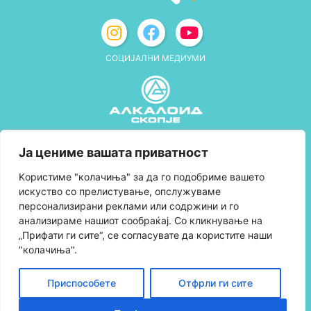
СОЦИЈАЛНИ МЕДИУМИ
Политика за приватност
Ја цениме вашата приватност
Правила и услови за користење
Kористиме "колачиња" за да го подобриме вашето
искуство со прелистување, опслужуваме
Политика за колачиња
персонализирани реклами или содржини и го
анализираме нашиот сообраќај. Со кликнување на
Правила за учество во програмата за
„Прифати ги сите“, се согласувате да користите наши
лојалност и политика за собирање поени
"колачиња".
Контактирајте нè
Приспособете
Отфрли ги сите