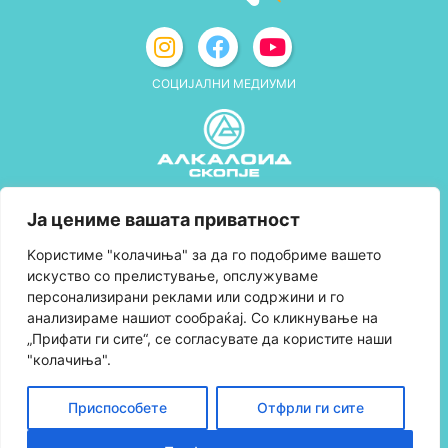
СОЦИЈАЛНИ МЕДИУМИ
Политика за приватност
Ја цениме вашата приватност
Правила и услови за користење
Kористиме "колачиња" за да го подобриме вашето
искуство со прелистување, опслужуваме
Политика за колачиња
персонализирани реклами или содржини и го
анализираме нашиот сообраќај. Со кликнување на
Правила за учество во програмата за
„Прифати ги сите“, се согласувате да користите наши
лојалност и политика за собирање поени
"колачиња".
Контактирајте нè
Приспособете
Отфрли ги сите