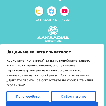
СОЦИЈАЛНИ МЕДИУМИ
Политика за приватност
Ја цениме вашата приватност
Правила и услови за користење
Kористиме "колачиња" за да го подобриме вашето
искуство со прелистување, опслужуваме
Политика за колачиња
персонализирани реклами или содржини и го
анализираме нашиот сообраќај. Со кликнување на
Правила за учество во програмата за
„Прифати ги сите“, се согласувате да користите наши
лојалност и политика за собирање поени
"колачиња".
Контактирајте нè
Приспособете
Отфрли ги сите