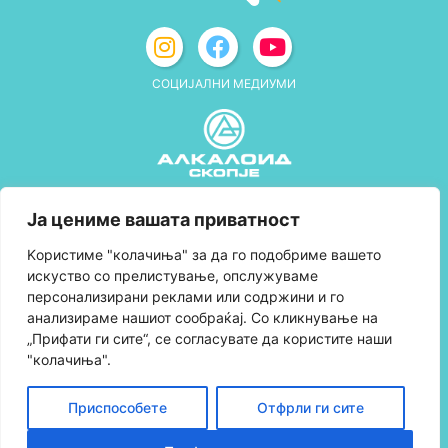
СОЦИЈАЛНИ МЕДИУМИ
Политика за приватност
Ја цениме вашата приватност
Правила и услови за користење
Kористиме "колачиња" за да го подобриме вашето
искуство со прелистување, опслужуваме
Политика за колачиња
персонализирани реклами или содржини и го
анализираме нашиот сообраќај. Со кликнување на
Правила за учество во програмата за
„Прифати ги сите“, се согласувате да користите наши
лојалност и политика за собирање поени
"колачиња".
Контактирајте нè
Приспособете
Отфрли ги сите