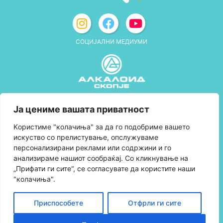
СОЦИЈАЛНИ МЕДИУМИ
Политика за приватност
Ја цениме вашата приватност
Правила и услови за користење
Kористиме "колачиња" за да го подобриме вашето
искуство со прелистување, опслужуваме
Политика за колачиња
персонализирани реклами или содржини и го
анализираме нашиот сообраќај. Со кликнување на
Правила за учество во програмата за
„Прифати ги сите“, се согласувате да користите наши
лојалност и политика за собирање поени
"колачиња".
Контактирајте нè
Приспособете
Отфрли ги сите