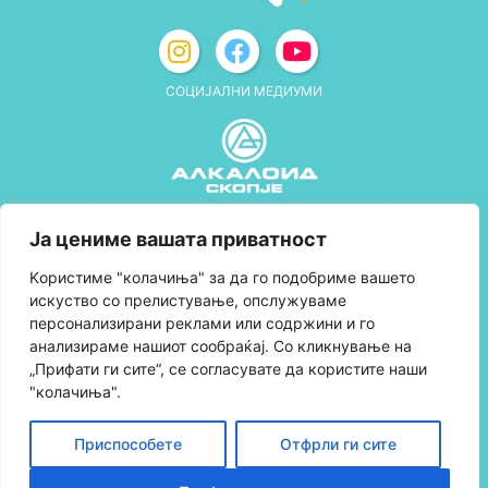
СОЦИЈАЛНИ МЕДИУМИ
Политика за приватност
Ја цениме вашата приватност
Правила и услови за користење
Kористиме "колачиња" за да го подобриме вашето
искуство со прелистување, опслужуваме
Политика за колачиња
персонализирани реклами или содржини и го
анализираме нашиот сообраќај. Со кликнување на
Правила за учество во програмата за
„Прифати ги сите“, се согласувате да користите наши
лојалност и политика за собирање поени
"колачиња".
Контактирајте нè
Приспособете
Отфрли ги сите