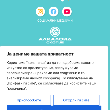
СОЦИЈАЛНИ МЕДИУМИ
Политика за приватност
Ја цениме вашата приватност
Правила и услови за користење
Kористиме "колачиња" за да го подобриме вашето
искуство со прелистување, опслужуваме
Политика за колачиња
персонализирани реклами или содржини и го
анализираме нашиот сообраќај. Со кликнување на
Правила за учество во програмата за
„Прифати ги сите“, се согласувате да користите наши
лојалност и политика за собирање поени
"колачиња".
Контактирајте нè
Приспособете
Отфрли ги сите