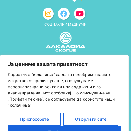
СОЦИЈАЛНИ МЕДИУМИ
Политика за приватност
Ја цениме вашата приватност
Правила и услови за користење
Kористиме "колачиња" за да го подобриме вашето
искуство со прелистување, опслужуваме
Политика за колачиња
персонализирани реклами или содржини и го
анализираме нашиот сообраќај. Со кликнување на
Правила за учество во програмата за
„Прифати ги сите“, се согласувате да користите наши
лојалност и политика за собирање поени
"колачиња".
Контактирајте нè
Приспособете
Отфрли ги сите