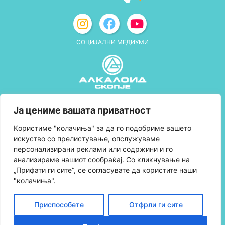
СОЦИЈАЛНИ МЕДИУМИ
Политика за приватност
Ја цениме вашата приватност
Правила и услови за користење
Kористиме "колачиња" за да го подобриме вашето
искуство со прелистување, опслужуваме
Политика за колачиња
персонализирани реклами или содржини и го
анализираме нашиот сообраќај. Со кликнување на
Правила за учество во програмата за
„Прифати ги сите“, се согласувате да користите наши
лојалност и политика за собирање поени
"колачиња".
Контактирајте нè
Приспособете
Отфрли ги сите