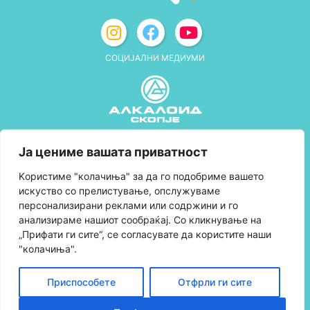
СОЦИЈАЛНИ МЕДИУМИ
Политика за приватност
Ја цениме вашата приватност
Правила и услови за користење
Kористиме "колачиња" за да го подобриме вашето
искуство со прелистување, опслужуваме
Политика за колачиња
персонализирани реклами или содржини и го
анализираме нашиот сообраќај. Со кликнување на
Правила за учество во програмата за
„Прифати ги сите“, се согласувате да користите наши
лојалност и политика за собирање поени
"колачиња".
Контактирајте нè
Приспособете
Отфрли ги сите