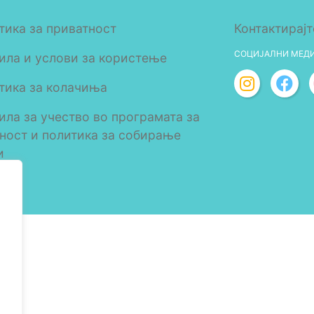
тика за приватност
Контактирајт
СОЦИЈАЛНИ МЕД
ила и услови за користење
тика за колачиња
ила за учество во програмата за
лност и политика за собирање
и