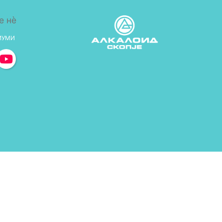
е нè
ИУМИ