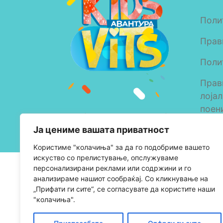
Поли
Прав
Поли
Прав
лоја
поен
Copyright © 2023 Alkaloid
Ја цениме вашата приватност
AD Skopje
Kористиме "колачиња" за да го подобриме вашето
искуство со прелистување, опслужуваме
персонализирани реклами или содржини и го
анализираме нашиот сообраќај. Со кликнување на
„Прифати ги сите“, се согласувате да користите наши
"колачиња".