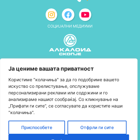
СОЦИЈАЛНИ МЕДИУМИ
Политика за приватност
Ја цениме вашата приватност
Правила и услови за користење
Kористиме "колачиња" за да го подобриме вашето
искуство со прелистување, опслужуваме
Политика за колачиња
персонализирани реклами или содржини и го
анализираме нашиот сообраќај. Со кликнување на
Правила за учество во програмата за
„Прифати ги сите“, се согласувате да користите наши
лојалност и политика за собирање поени
"колачиња".
Контактирајте нè
Приспособете
Отфрли ги сите