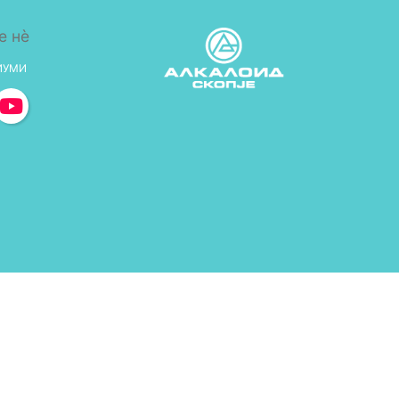
е нè
ИУМИ