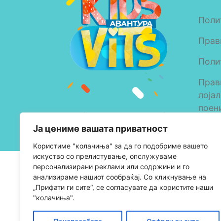
Поли
Прав
Поли
Прав
лоја
поен
Copyright © 2023 Alkaloid
Ја цениме вашата приватност
AD Skopje
Kористиме "колачиња" за да го подобриме вашето
искуство со прелистување, опслужуваме
персонализирани реклами или содржини и го
анализираме нашиот сообраќај. Со кликнување на
„Прифати ги сите“, се согласувате да користите наши
"колачиња".