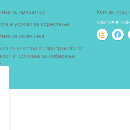
тика за приватност
Контактирајт
СОЦИЈАЛНИ МЕД
ила и услови за користење
тика за колачиња
ила за учество во програмата за
лност и политика за собирање
и