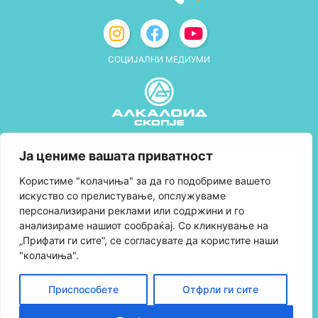
СОЦИЈАЛНИ МЕДИУМИ
Политика за приватност
Ја цениме вашата приватност
Правила и услови за користење
Kористиме "колачиња" за да го подобриме вашето
искуство со прелистување, опслужуваме
Политика за колачиња
персонализирани реклами или содржини и го
анализираме нашиот сообраќај. Со кликнување на
Правила за учество во програмата за
„Прифати ги сите“, се согласувате да користите наши
лојалност и политика за собирање поени
"колачиња".
Контактирајте нè
Приспособете
Отфрли ги сите