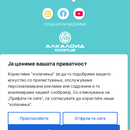
СОЦИЈАЛНИ МЕДИУМИ
Политика за приватност
Ја цениме вашата приватност
Правила и услови за користење
Kористиме "колачиња" за да го подобриме вашето
искуство со прелистување, опслужуваме
Политика за колачиња
персонализирани реклами или содржини и го
анализираме нашиот сообраќај. Со кликнување на
Правила за учество во програмата за
„Прифати ги сите“, се согласувате да користите наши
лојалност и политика за собирање поени
"колачиња".
Контактирајте нè
Приспособете
Отфрли ги сите