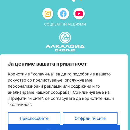
СОЦИЈАЛНИ МЕДИУМИ
Политика за приватност
Ја цениме вашата приватност
Правила и услови за користење
Kористиме "колачиња" за да го подобриме вашето
искуство со прелистување, опслужуваме
Политика за колачиња
персонализирани реклами или содржини и го
анализираме нашиот сообраќај. Со кликнување на
Правила за учество во програмата за
„Прифати ги сите“, се согласувате да користите наши
лојалност и политика за собирање поени
"колачиња".
Контактирајте нè
Приспособете
Отфрли ги сите