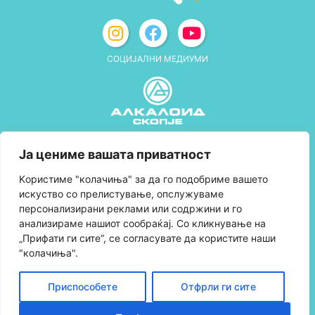
СОЦИЈАЛНИ МЕДИУМИ
Политика за приватност
Ја цениме вашата приватност
Правила и услови за користење
Kористиме "колачиња" за да го подобриме вашето
искуство со прелистување, опслужуваме
Политика за колачиња
персонализирани реклами или содржини и го
анализираме нашиот сообраќај. Со кликнување на
Правила за учество во програмата за
„Прифати ги сите“, се согласувате да користите наши
лојалност и политика за собирање поени
"колачиња".
Контактирајте нè
Приспособете
Отфрли ги сите