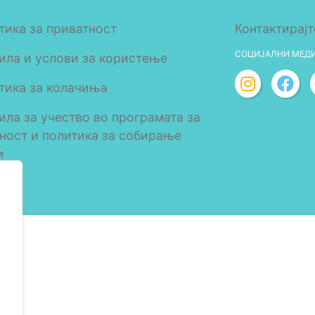
тика за приватност
Контактирајт
СОЦИЈАЛНИ МЕД
ила и услови за користење
тика за колачиња
ила за учество во програмата за
лност и политика за собирање
и