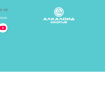
е нè
ИУМИ