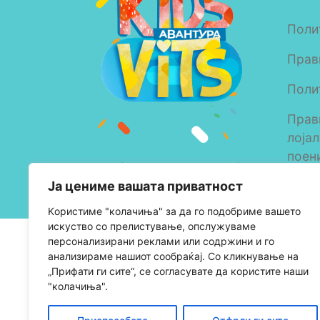
Поли
Прав
Поли
Прав
лоја
поен
Copyright © 2023 Alkaloid
Ја цениме вашата приватност
AD Skopje
Kористиме "колачиња" за да го подобриме вашето
искуство со прелистување, опслужуваме
персонализирани реклами или содржини и го
анализираме нашиот сообраќај. Со кликнување на
„Прифати ги сите“, се согласувате да користите наши
"колачиња".