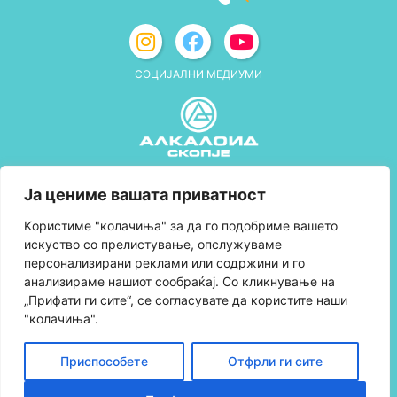
СОЦИЈАЛНИ МЕДИУМИ
Политика за приватност
Ја цениме вашата приватност
Правила и услови за користење
Kористиме "колачиња" за да го подобриме вашето
искуство со прелистување, опслужуваме
Политика за колачиња
персонализирани реклами или содржини и го
анализираме нашиот сообраќај. Со кликнување на
Правила за учество во програмата за
„Прифати ги сите“, се согласувате да користите наши
лојалност и политика за собирање поени
"колачиња".
Контактирајте нè
Приспособете
Отфрли ги сите