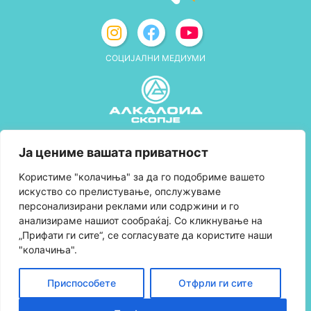
СОЦИЈАЛНИ МЕДИУМИ
Политика за приватност
Ја цениме вашата приватност
Правила и услови за користење
Kористиме "колачиња" за да го подобриме вашето
искуство со прелистување, опслужуваме
Политика за колачиња
персонализирани реклами или содржини и го
анализираме нашиот сообраќај. Со кликнување на
Правила за учество во програмата за
„Прифати ги сите“, се согласувате да користите наши
лојалност и политика за собирање поени
"колачиња".
Контактирајте нè
Приспособете
Отфрли ги сите