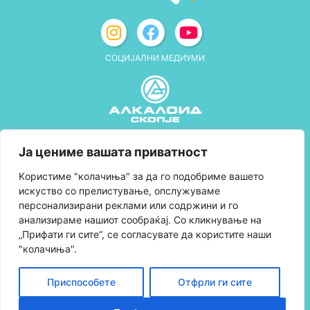
СОЦИЈАЛНИ МЕДИУМИ
Политика за приватност
Ја цениме вашата приватност
Правила и услови за користење
Kористиме "колачиња" за да го подобриме вашето
искуство со прелистување, опслужуваме
Политика за колачиња
персонализирани реклами или содржини и го
анализираме нашиот сообраќај. Со кликнување на
Правила за учество во програмата за
„Прифати ги сите“, се согласувате да користите наши
лојалност и политика за собирање поени
"колачиња".
Контактирајте нè
Приспособете
Отфрли ги сите