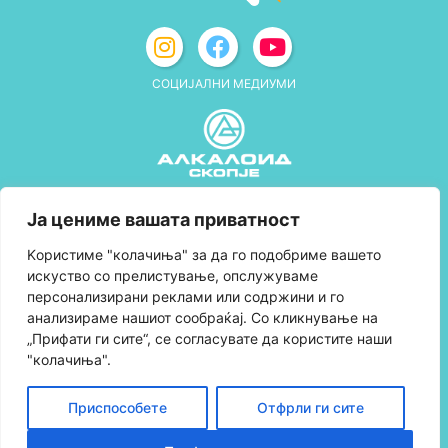
СОЦИЈАЛНИ МЕДИУМИ
Политика за приватност
Ја цениме вашата приватност
Правила и услови за користење
Kористиме "колачиња" за да го подобриме вашето
искуство со прелистување, опслужуваме
Политика за колачиња
персонализирани реклами или содржини и го
анализираме нашиот сообраќај. Со кликнување на
Правила за учество во програмата за
„Прифати ги сите“, се согласувате да користите наши
лојалност и политика за собирање поени
"колачиња".
Контактирајте нè
Приспособете
Отфрли ги сите