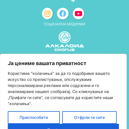
СОЦИЈАЛНИ МЕДИУМИ
Политика за приватност
Ја цениме вашата приватност
Правила и услови за користење
Kористиме "колачиња" за да го подобриме вашето
искуство со прелистување, опслужуваме
Политика за колачиња
персонализирани реклами или содржини и го
анализираме нашиот сообраќај. Со кликнување на
Правила за учество во програмата за
„Прифати ги сите“, се согласувате да користите наши
лојалност и политика за собирање поени
"колачиња".
Контактирајте нè
Приспособете
Отфрли ги сите