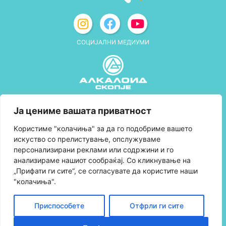
СОЦИЈАЛНИ МЕДИУМИ
Политика за приватност
Ја цениме вашата приватност
Правила и услови за користење
Kористиме "колачиња" за да го подобриме вашето
искуство со прелистување, опслужуваме
Политика за колачиња
персонализирани реклами или содржини и го
анализираме нашиот сообраќај. Со кликнување на
Правила за учество во програмата за
„Прифати ги сите“, се согласувате да користите наши
лојалност и политика за собирање поени
"колачиња".
Контактирајте нè
Приспособете
Отфрли ги сите