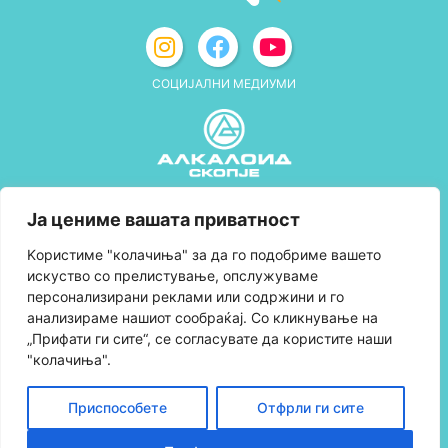
СОЦИЈАЛНИ МЕДИУМИ
Политика за приватност
Ја цениме вашата приватност
Правила и услови за користење
Kористиме "колачиња" за да го подобриме вашето
искуство со прелистување, опслужуваме
Политика за колачиња
персонализирани реклами или содржини и го
анализираме нашиот сообраќај. Со кликнување на
Правила за учество во програмата за
„Прифати ги сите“, се согласувате да користите наши
лојалност и политика за собирање поени
"колачиња".
Контактирајте нè
Приспособете
Отфрли ги сите