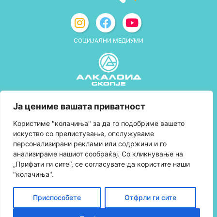
СОЦИЈАЛНИ МЕДИУМИ
Политика за приватност
Ја цениме вашата приватност
Правила и услови за користење
Kористиме "колачиња" за да го подобриме вашето
искуство со прелистување, опслужуваме
Политика за колачиња
персонализирани реклами или содржини и го
анализираме нашиот сообраќај. Со кликнување на
Правила за учество во програмата за
„Прифати ги сите“, се согласувате да користите наши
лојалност и политика за собирање поени
"колачиња".
Контактирајте нè
Приспособете
Отфрли ги сите