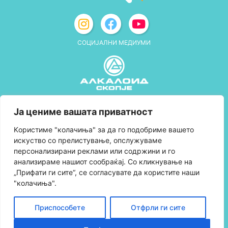
СОЦИЈАЛНИ МЕДИУМИ
Политика за приватност
Ја цениме вашата приватност
Правила и услови за користење
Kористиме "колачиња" за да го подобриме вашето
искуство со прелистување, опслужуваме
Политика за колачиња
персонализирани реклами или содржини и го
анализираме нашиот сообраќај. Со кликнување на
Правила за учество во програмата за
„Прифати ги сите“, се согласувате да користите наши
лојалност и политика за собирање поени
"колачиња".
Контактирајте нè
Приспособете
Отфрли ги сите