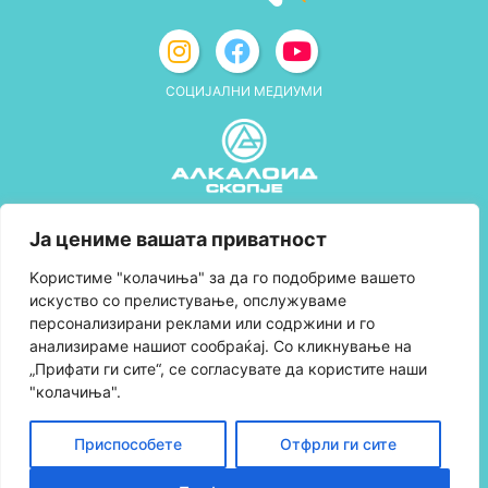
СОЦИЈАЛНИ МЕДИУМИ
Политика за приватност
Ја цениме вашата приватност
Правила и услови за користење
Kористиме "колачиња" за да го подобриме вашето
искуство со прелистување, опслужуваме
Политика за колачиња
персонализирани реклами или содржини и го
анализираме нашиот сообраќај. Со кликнување на
Правила за учество во програмата за
„Прифати ги сите“, се согласувате да користите наши
лојалност и политика за собирање поени
"колачиња".
Контактирајте нè
Приспособете
Отфрли ги сите