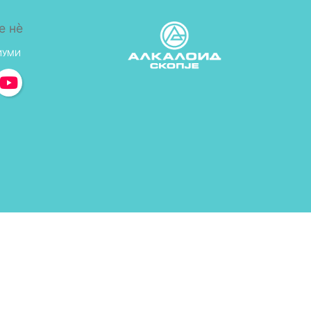
е нè
ИУМИ