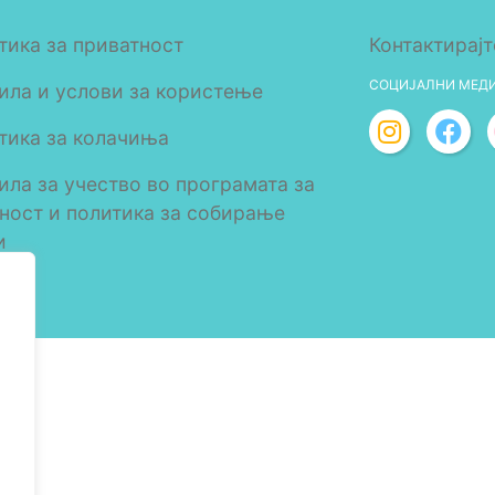
тика за приватност
Контактирајт
СОЦИЈАЛНИ МЕД
ила и услови за користење
тика за колачиња
ила за учество во програмата за
лност и политика за собирање
и