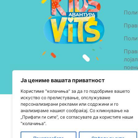
Поли
Прав
Поли
Прав
лоја
поен
Copyright © 2023 Alkaloid
Ја цениме вашата приватност
AD Skopje
Kористиме "колачиња" за да го подобриме вашето
искуство со прелистување, опслужуваме
персонализирани реклами или содржини и го
анализираме нашиот сообраќај. Со кликнување на
„Прифати ги сите“, се согласувате да користите наши
"колачиња".