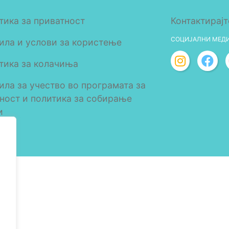
тика за приватност
Контактирајт
СОЦИЈАЛНИ МЕД
ила и услови за користење
тика за колачиња
ила за учество во програмата за
лност и политика за собирање
и