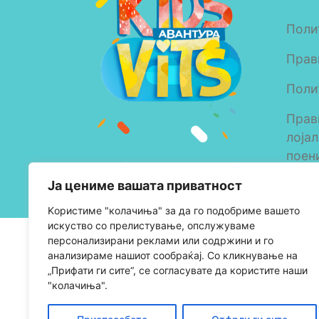
Поли
Прав
Поли
Прав
лоја
поен
Copyright © 2023 Alkaloid
Ја цениме вашата приватност
AD Skopje
Kористиме "колачиња" за да го подобриме вашето
искуство со прелистување, опслужуваме
персонализирани реклами или содржини и го
анализираме нашиот сообраќај. Со кликнување на
„Прифати ги сите“, се согласувате да користите наши
"колачиња".