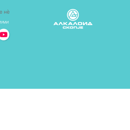
е нè
ИУМИ