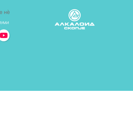
е нè
ИУМИ