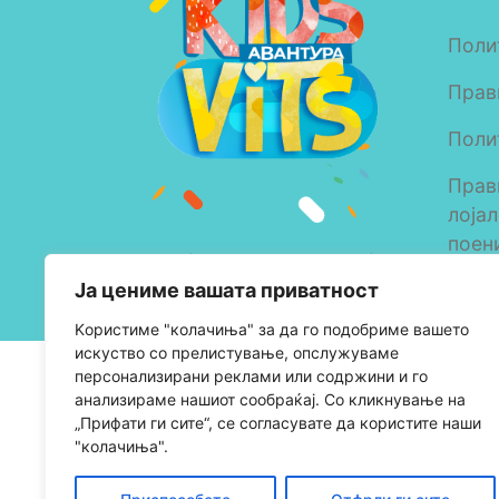
Поли
Прав
Поли
Прав
лоја
поен
Copyright © 2023 Alkaloid
Ја цениме вашата приватност
AD Skopje
Kористиме "колачиња" за да го подобриме вашето
искуство со прелистување, опслужуваме
персонализирани реклами или содржини и го
анализираме нашиот сообраќај. Со кликнување на
„Прифати ги сите“, се согласувате да користите наши
"колачиња".