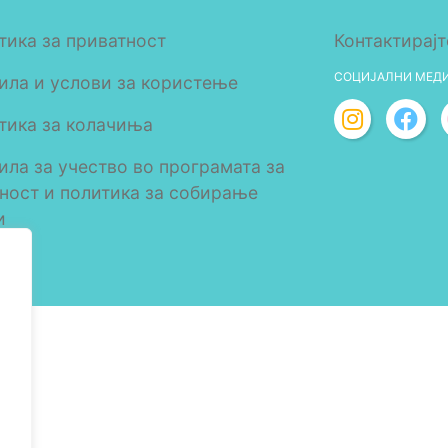
тика за приватност
Контактирајт
СОЦИЈАЛНИ МЕД
ила и услови за користење
тика за колачиња
ила за учество во програмата за
лност и политика за собирање
и