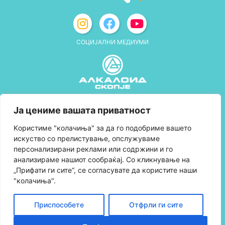
СОЦИЈАЛНИ МЕДИУМИ
Политика за приватност
Ја цениме вашата приватност
Правила и услови за користење
Kористиме "колачиња" за да го подобриме вашето
искуство со прелистување, опслужуваме
Политика за колачиња
персонализирани реклами или содржини и го
анализираме нашиот сообраќај. Со кликнување на
Правила за учество во програмата за
„Прифати ги сите“, се согласувате да користите наши
лојалност и политика за собирање поени
"колачиња".
Контактирајте нè
Приспособете
Отфрли ги сите