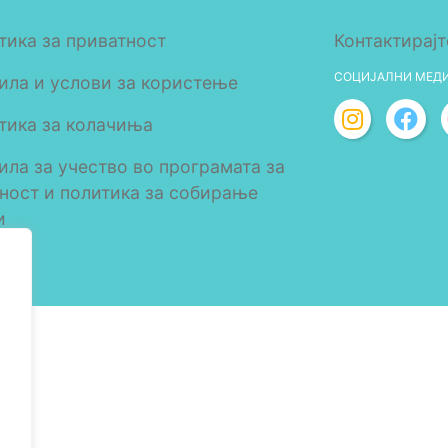
тика за приватност
Контактирајт
СОЦИЈАЛНИ МЕД
ила и услови за користење
тика за колачиња
ила за учество во програмата за
лност и политика за собирање
и