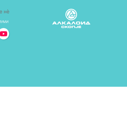
е нè
ИУМИ