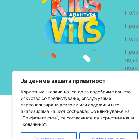
Поли
Прав
Поли
Прав
лоја
поен
Copyright © 2023 Alkaloid
Ја цениме вашата приватност
AD Skopje
Kористиме "колачиња" за да го подобриме вашето
искуство со прелистување, опслужуваме
персонализирани реклами или содржини и го
анализираме нашиот сообраќај. Со кликнување на
„Прифати ги сите“, се согласувате да користите наши
"колачиња".